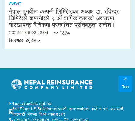
EVENT
नेपाल पुनर्बीमा कम्पनी लिमिटेडका अध्यक्ष डा. रविन्द्र
घिमिरेको कम्पनीको ९ औं वार्षिकोत्सवको अवसरमा
गोरखापत्र दैनिकमा प्रकाशित प्रतिबद्धता सन्देश।
2022-11-08 03:22:04
1674
विवरणहरू हेर्नुहोस्
Top
nepalre@ntc.net.np
3rd Floor LS Building,काठमाडौं महानगरपालिका, वार्ड नं-११, थापाथली,
काठमाडौं (नेपाल) पी.ओ.बक्स ९८३२
+९७७-०१- ५९७०४०१, +९७७- 0१ -५९७०४०२