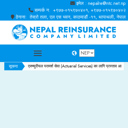
इमेल : nepalre@ntc.net.np
सम्पर्क न: +९७७-०१५९७०४०१, +९७७-०१५९७०४०२
ठेगाना: तेस्रो तला, एल एस भवन, काठमाडौं -११, थापाथली, नेपाल
सूचना
एक्च्युरीयल परामर्श सेवा (Actuarial Services) का लागि प्रस्ताव आह्वान सम्बन्