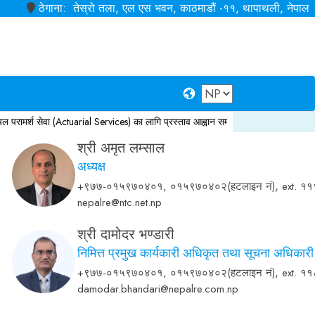
ठेगाना: तेस्रो तला, एल एस भवन, काठमाडौं -११, थापाथली, नेपाल
र्श सेवा (Actuarial Services) का लागि प्रस्ताव आह्वान सम्बन्धी सूचना
मुद्दती निक्षेप
न
श्री अमृत लम्साल
अध्यक्ष
,
+९७७-०१५९७०४०१, ०१५९७०४०२(हटलाइन नं)
ext. ११
nepalre@ntc.net.np
श्री दामोदर भण्डारी
निमित्त प्रमुख कार्यकारी अधिकृत तथा सूचना अधिकारी
,
+९७७-०१५९७०४०१, ०१५९७०४०२(हटलाइन नं)
ext. ११
damodar.bhandari@nepalre.com.np