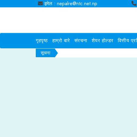
इमेल : nepalre@ntc.net.np
गृहपृष्ठ
हाम्रो बारे
संरचना
शेयर होल्डर
वित्तीय प्
सूचना