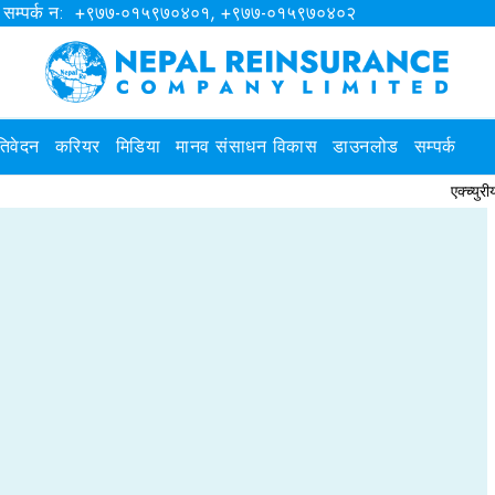
सम्पर्क न: +९७७-०१५९७०४०१, +९७७-०१५९७०४०२
रतिवेदन
करियर
मिडिया
मानव संसाधन विकास
डाउनलोड
सम्पर्क
एक्च्युरीयल पराम