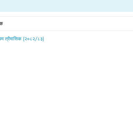
षक
थम त्रैमासिक (२०८२/८३)
्रो त्रैमासिक (२०८२/८३)
सामान्य लिङ्कहरू
गुनासो सुनुवाइ अधिकारी
सञ्चालक समिति
बारम्बार सोध्ने प्रश्नहरू