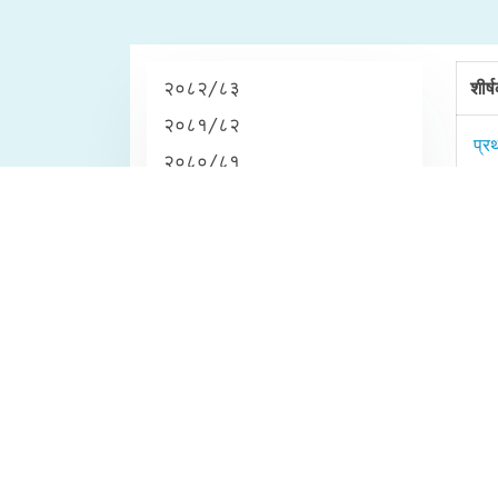
२०८२/८३
शीर्
२०८१/८२
प्र
२०८०/८१
२०७९/८०
दोस
nepalre@ntc.net.np