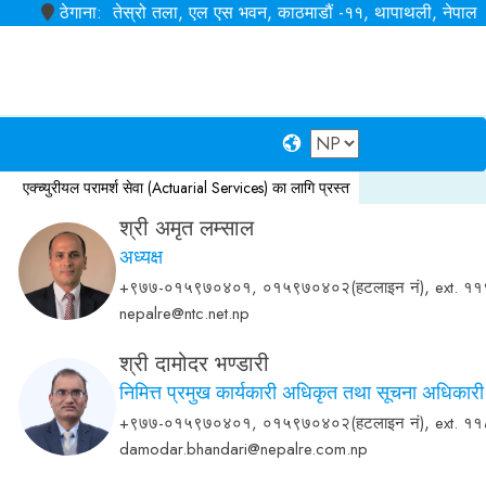
ठेगाना: तेस्रो तला, एल एस भवन, काठमाडौं -११, थापाथली, नेपाल
रीयल परामर्श सेवा (Actuarial Services) का लागि प्रस्ताव आह्वान सम्बन्धी सूचना
मुद्दती निक
श्री अमृत लम्साल
अध्यक्ष
,
+९७७-०१५९७०४०१, ०१५९७०४०२(हटलाइन नं)
ext. ११
nepalre@ntc.net.np
श्री दामोदर भण्डारी
निमित्त प्रमुख कार्यकारी अधिकृत तथा सूचना अधिकारी
,
+९७७-०१५९७०४०१, ०१५९७०४०२(हटलाइन नं)
ext. ११
damodar.bhandari@nepalre.com.np