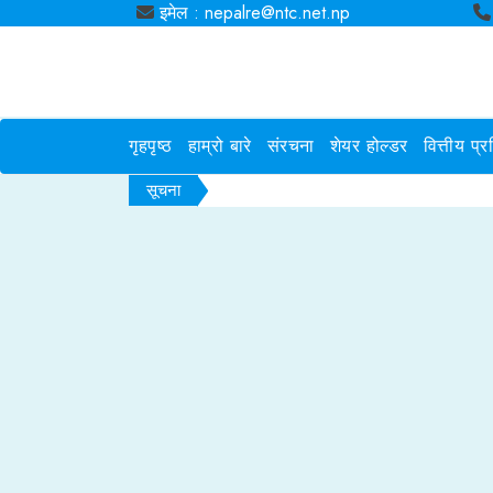
इमेल : nepalre@ntc.net.np
गृहपृष्ठ
हाम्रो बारे
संरचना
शेयर होल्डर
वित्तीय प्
सूचना