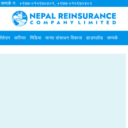
सम्पर्क न: +९७७-०१५९७०४०१, +९७७-०१५९७०४०२
रतिवेदन
करियर
मिडिया
मानव संसाधन विकास
डाउनलोड
सम्पर्क
एक्च्यु