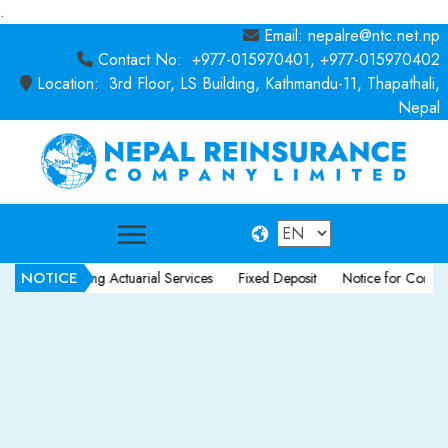
.
Email: nepalre@ntc.net.np
Contact No: +977-015970401, +977-015970402
Location: 3rd Floor, LS Building, Kathmandu-11, Thapathali,
Nepal
NOTICE
or Consulting Actuarial Services
Fixed Deposit
Notice for Consultancy